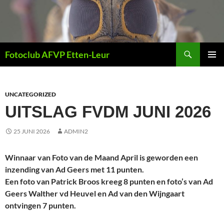
Ga
naar
de
inhoud
Zoeken
Fotoclub AFVP Etten-Leur
PRIMAI
MENU
UNCATEGORIZED
UITSLAG FVDM JUNI 2026
25 JUNI 2026
ADMIN2
Winnaar van Foto van de Maand April is geworden een
inzending van Ad Geers met 11 punten.
Een foto van Patrick Broos kreeg 8 punten en foto’s van Ad
Geers Walther vd Heuvel en Ad van den Wijngaart
ontvingen 7 punten.