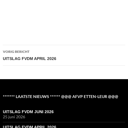
Bericht
VORIG BERICHT
navigatie
UITSLAG FVDM APRIL 2026
******* LAATSTE NIEUWS ****** @@@ AFVP ETTEN-LEUR @@@
UITSLAG FVDM JUNI 2026
25 juni 2026
UITSLAG FVDM APRIL 2026