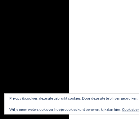
Privacy & cookies: deze site gebruikt cookies. Door deze site te blijven gebruiken
Wil je meer weten, ook over hoe je cookies kunt beheren, kijk dan hier:
Cookiebel