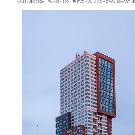
24 JUNI 2026
443 × 800
FVDM JUNI AD V D WIJNGAART 4E