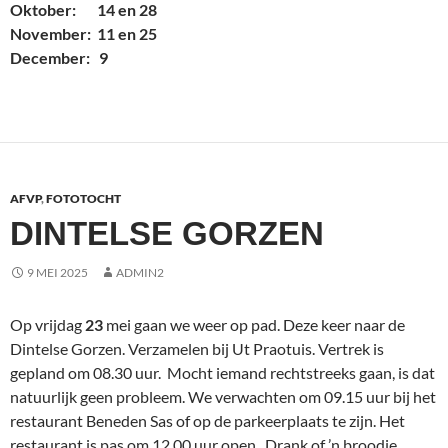
Oktober: 14 en 28
November: 11 en 25
December: 9
AFVP
,
FOTOTOCHT
DINTELSE GORZEN
9 MEI 2025
ADMIN2
Op vrijdag
23
mei gaan we weer op pad. Deze keer naar de
Dintelse Gorzen. Verzamelen bij Ut Praotuis. Vertrek is
gepland om 08.30 uur. Mocht iemand rechtstreeks gaan, is dat
natuurlijk geen probleem. We verwachten om 09.15 uur bij het
restaurant Beneden Sas of op de parkeerplaats te zijn. Het
restaurant is pas om 12.00 uur open. Drank of ’n broodje