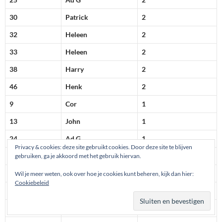
30
Patrick
2
32
Heleen
2
33
Heleen
2
38
Harry
2
46
Henk
2
9
Cor
1
13
John
1
24
Ad G
1
Privacy & cookies: deze site gebruikt cookies. Door deze site te blijven
41
Harry
1
gebruiken, ga je akkoord met het gebruik hiervan.
43
Frans
1
Wil je meer weten, ook over hoe je cookies kunt beheren, kijk dan hier:
Cookiebeleid
44
Frans
1
48
Henk
1