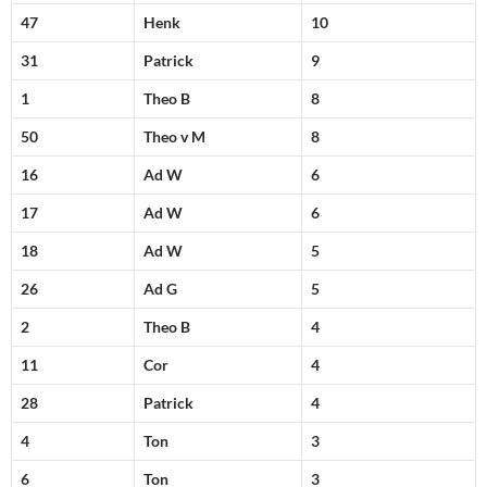
47
Henk
10
31
Patrick
9
1
Theo B
8
50
Theo v M
8
16
Ad W
6
17
Ad W
6
18
Ad W
5
26
Ad G
5
2
Theo B
4
11
Cor
4
28
Patrick
4
4
Ton
3
6
Ton
3