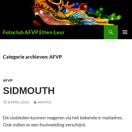
Ga
naar
de
inhoud
Zoeken
Fotoclub AFVP Etten-Leur
PRIMAI
MENU
Categorie archieven: AFVP
AFVP
SIDMOUTH
8 APRIL 2026
ADMIN2
De clubleden kunnen reageren via het bekende e-mailadres.
Ook indien er een foutmelding verschijnt.