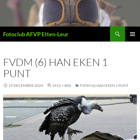
Ga
naar
de
inhoud
Zoeken
Fotoclub AFVP Etten-Leur
PRIMAI
MENU
FVDM (6) HAN EKEN 1
PUNT
19 DECEMBER 2024
1415 × 800
FVDM (6) HAN EKEN 1 PUNT