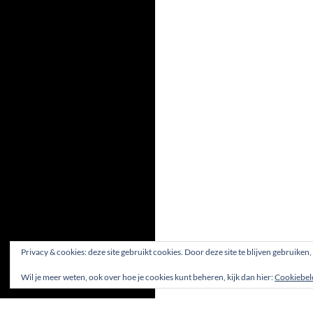
Privacy & cookies: deze site gebruikt cookies. Door deze site te blijven gebruiken
Wil je meer weten, ook over hoe je cookies kunt beheren, kijk dan hier:
Cookiebel