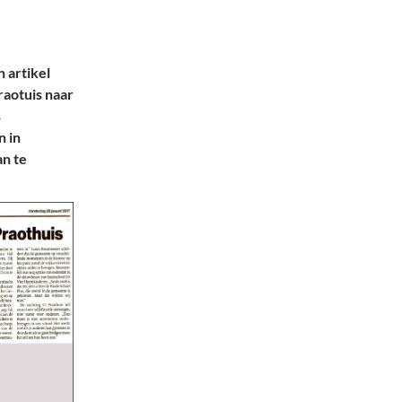
 artikel
raotuis naar
s
n in
an te