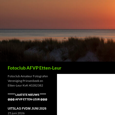
Ga
naar
de
inhoud
Zoeken
Fotoclub AFVP Etten-Leur
Fotoclub Amateur Fotografen
Vereniging Prinsenbeek en
Etten-Leur KvK 40282382
******* LAATSTE NIEUWS ******
@@@ AFVP ETTEN-LEUR @@@
UITSLAG FVDM JUNI 2026
25 juni 2026