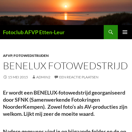
Ga
naar
de
inhoud
Zoeken
Fotoclub AFVP Etten-Leur
PRIMAI
MENU
AFVP
,
FOTOWEDSTRIJDEN
BENELUX FOTOWEDSTRIJD
15 MEI 2015
ADMIN2
EEN REACTIE PLAATSEN
Er wordt een BENELUX-fotowedstrijd georganiseerd
door SFNK (Samenwerkende Fotokringen
NoorderKempen). Zowel foto’s als AV-producties zijn
welkom. Lijkt mij zeer de moeite waard.
Nadere gegevens vind je op bijgaande folder en de op