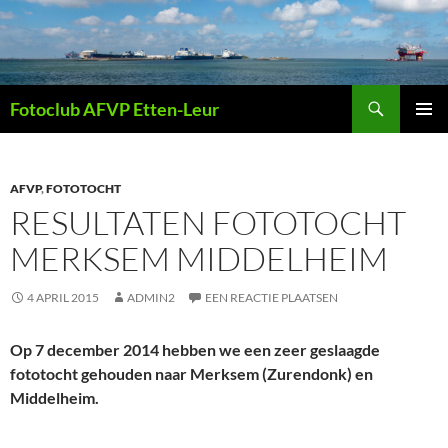
Ga
naar
de
inhoud
Zoeken
Fotoclub AFVP Etten-Leur
PRIMAI
MENU
AFVP
,
FOTOTOCHT
RESULTATEN FOTOTOCHT
MERKSEM MIDDELHEIM
4 APRIL 2015
ADMIN2
EEN REACTIE PLAATSEN
Op 7 december 2014 hebben we een zeer geslaagde
fototocht gehouden naar Merksem (Zurendonk) en
Middelheim.