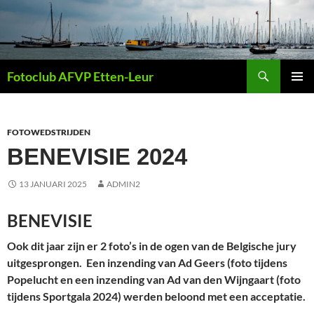
Ga
naar
de
inhoud
Zoeken
Fotoclub AFVP Etten-Leur
PRIMAI
MENU
FOTOWEDSTRIJDEN
BENEVISIE 2024
13 JANUARI 2025
ADMIN2
BENEVISIE
Ook dit jaar zijn er 2 foto’s in de ogen van de Belgische jury
uitgesprongen. Een inzending van Ad Geers (foto tijdens
Popelucht en een inzending van Ad van den Wijngaart (foto
tijdens Sportgala 2024) werden beloond met een acceptatie.