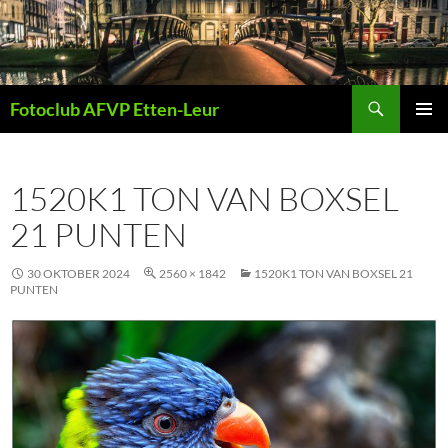
Ga
naar
de
inhoud
Zoeken
Fotoclub AFVP Etten-Leur
PRIMAI
MENU
1520K1 TON VAN BOXSEL
21 PUNTEN
30 OKTOBER 2024
2560 × 1842
1520K1 TON VAN BOXSEL 21
PUNTEN