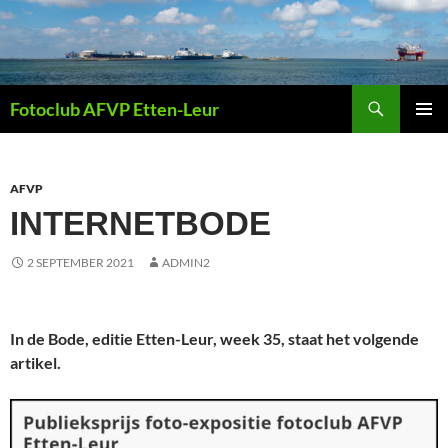
Ga
naar
de
inhoud
Zoeken
Fotoclub AFVP Etten-Leur
PRIMAI
MENU
AFVP
INTERNETBODE
2 SEPTEMBER 2021
ADMIN2
In de Bode, editie Etten-Leur, week 35, staat het volgende
artikel.