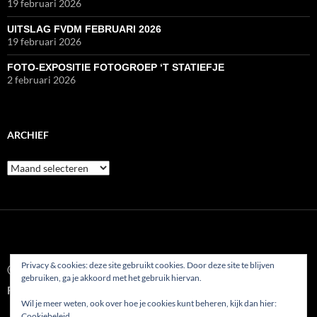
19 februari 2026
UITSLAG FVDM FEBRUARI 2026
19 februari 2026
FOTO-EXPOSITIE FOTOGROEP ‘T STATIEFJE
2 februari 2026
ARCHIEF
Archief
Privacy & cookies: deze site gebruikt cookies. Door deze site te blijven
© 2022
gebruiken, ga je akkoord met het gebruik hiervan.
Fotoclub AFVP Etten-Leur
Wil je meer weten, ook over hoe je cookies kunt beheren, kijk dan hier:
Cookiebeleid