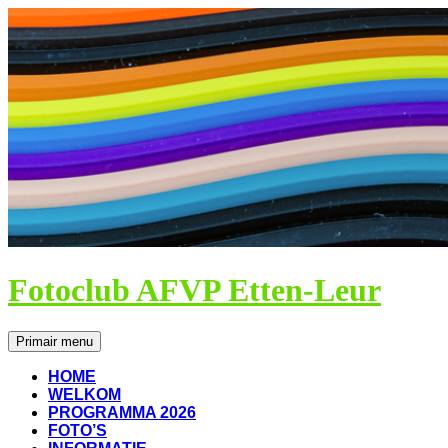
Ga
naar
de
inhoud
Fotoclub AFVP Etten-Leur
Zoeken
Primair menu
HOME
WELKOM
PROGRAMMA 2026
FOTO’S