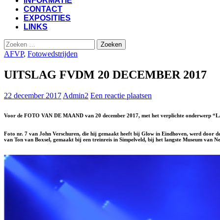
INFORMATIE
CONTACT
EXPOSITIES
LINKS
Zoeken
naar:
AFVP
,
Fotowedstrijden
UITSLAG FVDM 20 DECEMBER 2017
22 december 2017
Admin2
Een reactie plaatsen
Voor de FOTO VAN DE MAAND van 20 december 2017, met het verplichte onderwerp “LAN
Foto nr. 7 van John Verschuren, die hij gemaakt heeft bij Glow in Eindhoven, werd door de 
van Ton van Boxsel, gemaakt bij een treinreis in Simpelveld, bij het langste Museum van N