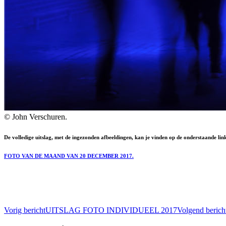
© John Verschuren.
De volledige uitslag, met de ingezonden afbeeldingen, kan je vinden op de onderstaande lin
FOTO VAN DE MAAND VAN 20 DECEMBER 2017.
Bericht
Vorig bericht
UITSLAG FOTO INDIVIDUEEL 2017
Volgend berich
navigatie