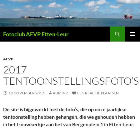
Ga
naar
de
inhoud
Zoeken
Fotoclub AFVP Etten-Leur
PRIMAI
MENU
AFVP
2017
TENTOONSTELLINGSFOTO’S
19 NOVEMBER 2017
ADMIN2
EEN REACTIE PLAATSEN
De site is bijgewerkt met de foto’s, die op onze jaarlijkse
tentoonstelling hebben gehangen, die we gehouden hebben
in het trouwkerkje aan het van Bergenplein 1 in Etten-Leur.