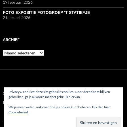
19 februari 2026
FOTO-EXPOSITIE FOTOGROEP ‘T STATIEFJE
2 februari 2026
ARCHIEF
Archief
Privacy & cookies: deze site gebruikt cookies. Door deze site te blijven
© 2022
gebruiken, ga je akkoord met het gebruik hiervan.
Fotoclub AFVP Etten-Leur
Wil je meer weten, ook over hoe je cookies kunt beheren, kijk dan hier:
Cookiebeleid