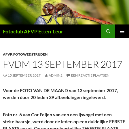
Ga
naar
de
inhoud
Zoeken
Fotoclub AFVP Etten-Leur
PRIMAI
MENU
AFVP
,
FOTOWEDSTRIJDEN
FVDM 13 SEPTEMBER 2017
15 SEPTEMBER 2017
ADMIN2
EEN REACTIE PLAATSEN
Voor de FOTO VAN DE MAAND van 13 september 2017,
werden door 20 leden 39 afbeeldingen ingeleverd.
Foto nr. 6 van Cor Feijen van een een ijsvogel met een
stekelbaarsje, werd door de leden op een duidelijke EERSTE
PLAATS gezet. Op een verdienstelijke TWEEDE PLAATS,