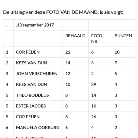
De uitslag van deze FOTO VAN DE MAAND, is als volgt:
.
.13 september 2017
.
.
BEHAALD
FOTO
PUNTEN
NR.
1
COR FEIJEN
21
6
10
2
KEES VAN DUN
14
3
7
3
JOHN VERSCHUREN
12
2
5
4
KEES VAN DUN
10
29
4
5
THEO BODDEUS
8
14
3
5
ESTER JACOBS
8
16
3
5
COR FEIJEN
8
26
3
6
MANUELA OORBURG
6
4
2