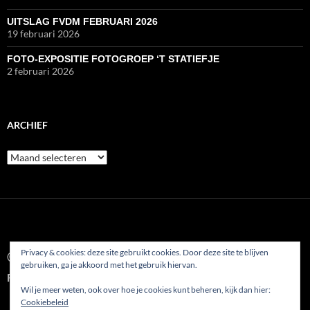
UITSLAG FVDM FEBRUARI 2026
19 februari 2026
FOTO-EXPOSITIE FOTOGROEP ‘T STATIEFJE
2 februari 2026
ARCHIEF
Archief
Privacy & cookies: deze site gebruikt cookies. Door deze site te blijven
© 2022
gebruiken, ga je akkoord met het gebruik hiervan.
Fotoclub AFVP Etten-Leur
Wil je meer weten, ook over hoe je cookies kunt beheren, kijk dan hier:
Cookiebeleid