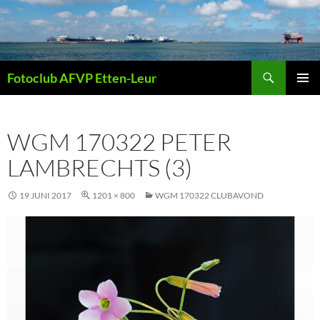
Ga
naar
de
inhoud
Zoeken
Fotoclub AFVP Etten-Leur
PRIMAI
MENU
WGM 170322 PETER
LAMBRECHTS (3)
19 JUNI 2017
1201 × 800
WGM 170322 CLUBAVOND