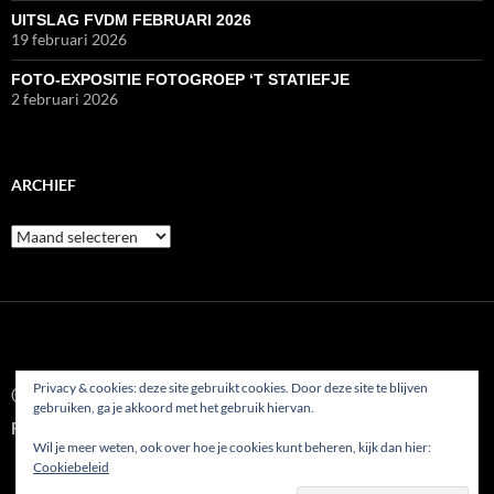
UITSLAG FVDM FEBRUARI 2026
19 februari 2026
FOTO-EXPOSITIE FOTOGROEP ‘T STATIEFJE
2 februari 2026
ARCHIEF
Archief
Privacy & cookies: deze site gebruikt cookies. Door deze site te blijven
© 2022
gebruiken, ga je akkoord met het gebruik hiervan.
Fotoclub AFVP Etten-Leur
Wil je meer weten, ook over hoe je cookies kunt beheren, kijk dan hier:
Cookiebeleid