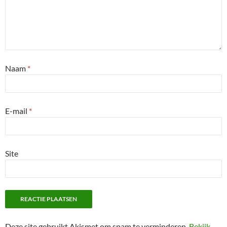
Naam
*
E-mail
*
Site
Deze site gebruikt Akismet om spam te verminderen.
Bekijk