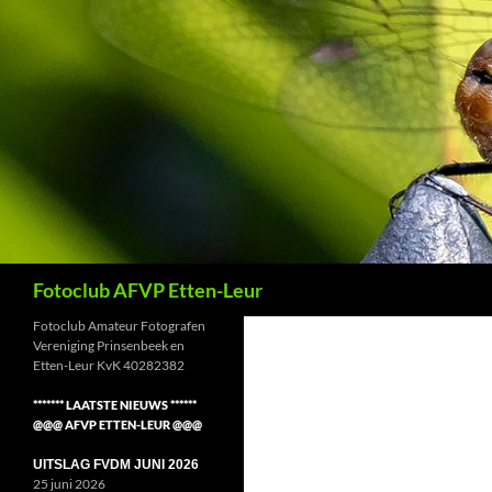
Ga
naar
de
inhoud
Zoeken
Fotoclub AFVP Etten-Leur
Fotoclub Amateur Fotografen
Vereniging Prinsenbeek en
Etten-Leur KvK 40282382
******* LAATSTE NIEUWS ******
@@@ AFVP ETTEN-LEUR @@@
UITSLAG FVDM JUNI 2026
25 juni 2026