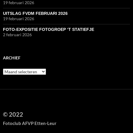
19 februari 2026
UITSLAG FVDM FEBRUARI 2026
19 februari 2026
FOTO-EXPOSITIE FOTOGROEP ‘T STATIEFJE
2 februari 2026
ARCHIEF
Archief
Privacy & cookies: deze site gebruikt cookies. Door deze site te blijven
© 2022
gebruiken, ga je akkoord met het gebruik hiervan.
Fotoclub AFVP Etten-Leur
Wil je meer weten, ook over hoe je cookies kunt beheren, kijk dan hier:
Cookiebeleid