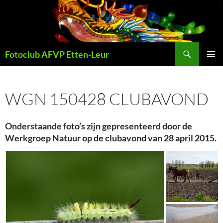
Ga
naar
de
inhoud
Zoeken
Fotoclub AFVP Etten-Leur
PRIMAI
MENU
WGN 150428 CLUBAVOND
Onderstaande foto’s zijn gepresenteerd door de
Werkgroep Natuur op de clubavond van 28 april 2015.