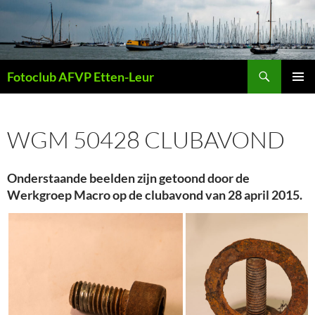
Ga
naar
de
inhoud
Zoeken
Fotoclub AFVP Etten-Leur
PRIMAI
MENU
WGM 50428 CLUBAVOND
Onderstaande beelden zijn getoond door de
Werkgroep Macro op de clubavond van 28 april 2015.