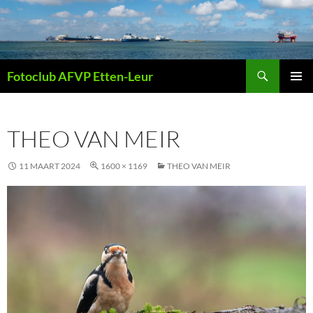
Ga
naar
de
inhoud
Zoeken
Fotoclub AFVP Etten-Leur
PRIMAI
MENU
THEO VAN MEIR
11 MAART 2024
1600 × 1169
THEO VAN MEIR