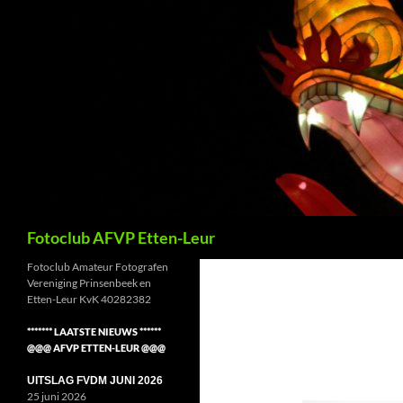
Ga
naar
de
inhoud
Zoeken
Fotoclub AFVP Etten-Leur
Fotoclub Amateur Fotografen
Vereniging Prinsenbeek en
Etten-Leur KvK 40282382
******* LAATSTE NIEUWS ******
@@@ AFVP ETTEN-LEUR @@@
UITSLAG FVDM JUNI 2026
25 juni 2026