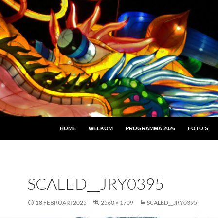
HOME
WELKOM
PROGRAMMA 2026
FOTO’S
SCALED__JRY0395
18 FEBRUARI 2025
2560 × 1709
SCALED__JRY0395