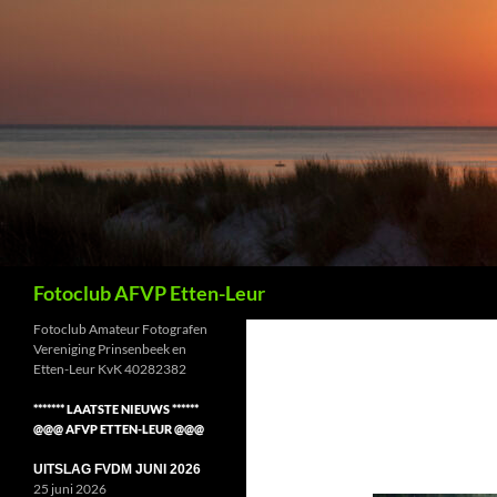
Ga
naar
de
inhoud
Zoeken
Fotoclub AFVP Etten-Leur
Fotoclub Amateur Fotografen
Vereniging Prinsenbeek en
Etten-Leur KvK 40282382
******* LAATSTE NIEUWS ******
@@@ AFVP ETTEN-LEUR @@@
UITSLAG FVDM JUNI 2026
25 juni 2026