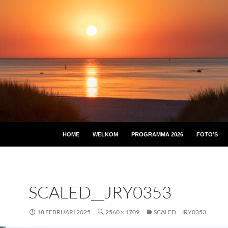
HOME
WELKOM
PROGRAMMA 2026
FOTO’S
SCALED__JRY0353
18 FEBRUARI 2025
2560 × 1709
SCALED__JRY0353