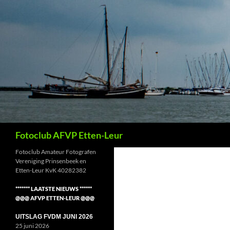
Ga
naar
de
inhoud
Zoeken
Fotoclub AFVP Etten-Leur
Fotoclub Amateur Fotografen
Vereniging Prinsenbeek en
Etten-Leur KvK 40282382
******* LAATSTE NIEUWS ******
@@@ AFVP ETTEN-LEUR @@@
UITSLAG FVDM JUNI 2026
25 juni 2026