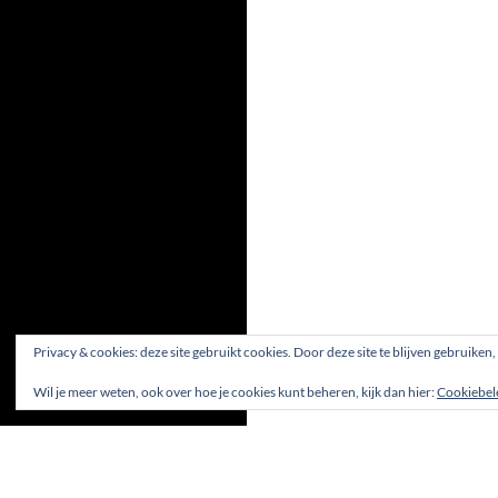
Privacy & cookies: deze site gebruikt cookies. Door deze site te blijven gebruiken
Wil je meer weten, ook over hoe je cookies kunt beheren, kijk dan hier:
Cookiebel