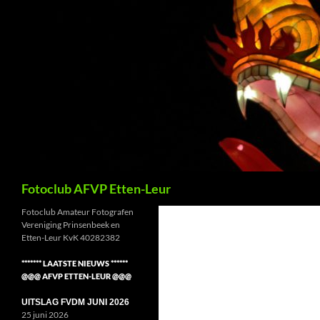
Ga
naar
de
inhoud
Zoeken
Fotoclub AFVP Etten-Leur
Fotoclub Amateur Fotografen
Vereniging Prinsenbeek en
Etten-Leur KvK 40282382
******* LAATSTE NIEUWS ******
@@@ AFVP ETTEN-LEUR @@@
UITSLAG FVDM JUNI 2026
25 juni 2026