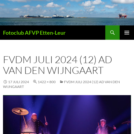
Ga
naar
de
inhoud
Zoeken
Fotoclub AFVP Etten-Leur
PRIMAI
MENU
FVDM JULI 2024 (12) AD
VAN DEN WIJNGAART
17 JULI 2024
1422 × 800
FVDM JULI 2024 (12) AD VAN DEN
WIJNGAART