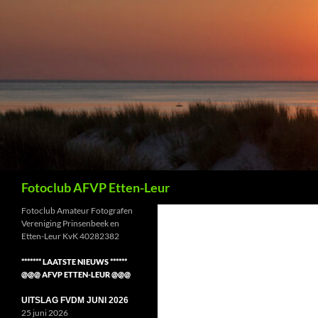
Ga
naar
de
inhoud
Zoeken
Fotoclub AFVP Etten-Leur
Fotoclub Amateur Fotografen
Vereniging Prinsenbeek en
Etten-Leur KvK 40282382
******* LAATSTE NIEUWS ******
@@@ AFVP ETTEN-LEUR @@@
UITSLAG FVDM JUNI 2026
25 juni 2026