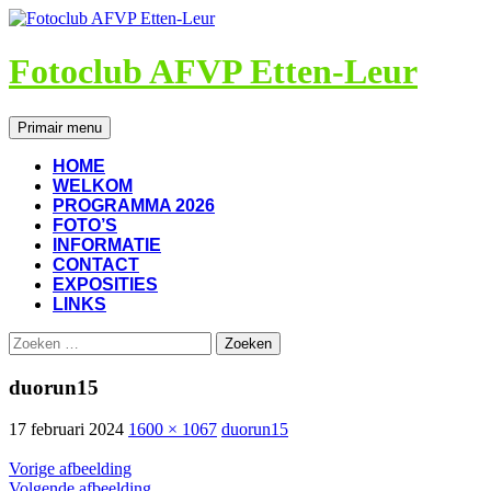
Ga
naar
de
Fotoclub AFVP Etten-Leur
inhoud
Zoeken
Primair menu
HOME
WELKOM
PROGRAMMA 2026
FOTO’S
INFORMATIE
CONTACT
EXPOSITIES
LINKS
Zoeken
naar:
duorun15
17 februari 2024
1600 × 1067
duorun15
Vorige afbeelding
Volgende afbeelding