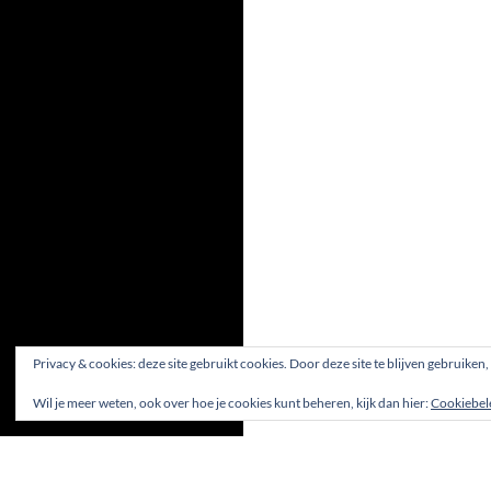
Privacy & cookies: deze site gebruikt cookies. Door deze site te blijven gebruiken
Wil je meer weten, ook over hoe je cookies kunt beheren, kijk dan hier:
Cookiebel