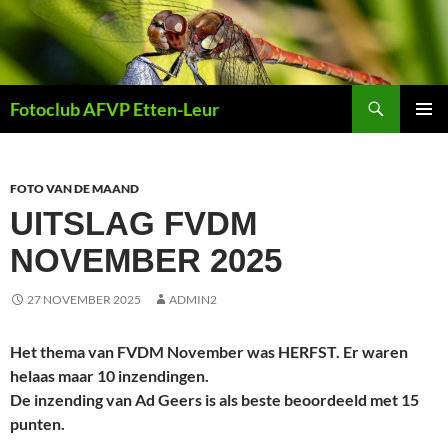
Ga
naar
de
inhoud
Zoeken
Fotoclub AFVP Etten-Leur
PRIMAI
MENU
FOTO VAN DE MAAND
UITSLAG FVDM
NOVEMBER 2025
27 NOVEMBER 2025
ADMIN2
Het thema van FVDM November was HERFST. Er waren
helaas maar 10 inzendingen.
De inzending van Ad Geers is als beste beoordeeld met 15
punten.