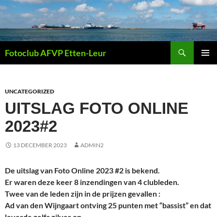
Ga
naar
de
inhoud
Zoeken
Fotoclub AFVP Etten-Leur
PRIMAI
MENU
UNCATEGORIZED
UITSLAG FOTO ONLINE
2023#2
13 DECEMBER 2023
ADMIN2
De uitslag van Foto Online 2023 #2 is bekend.
Er waren deze keer 8 inzendingen van 4 clubleden.
Twee van de leden zijn in de prijzen gevallen :
Ad van den Wijngaart ontving 25 punten met “bassist” en dat
leverde zelfs zilver op.