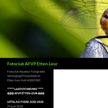
Ga
naar
de
inhoud
Zoeken
Fotoclub AFVP Etten-Leur
Fotoclub Amateur Fotografen
Vereniging Prinsenbeek en
Etten-Leur KvK 40282382
******* LAATSTE NIEUWS ******
@@@ AFVP ETTEN-LEUR @@@
UITSLAG FVDM JUNI 2026
25 juni 2026