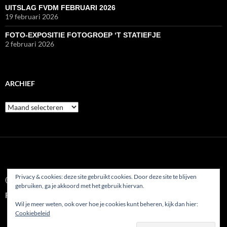
UITSLAG FVDM FEBRUARI 2026
19 februari 2026
FOTO-EXPOSITIE FOTOGROEP ‘T STATIEFJE
2 februari 2026
ARCHIEF
Archief
Privacy & cookies: deze site gebruikt cookies. Door deze site te blijven
© 2022
gebruiken, ga je akkoord met het gebruik hiervan.
Fotoclub AFVP Etten-Leur
Wil je meer weten, ook over hoe je cookies kunt beheren, kijk dan hier:
Cookiebeleid