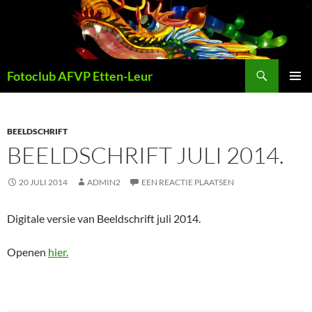
Ga
naar
de
inhoud
Zoeken
Fotoclub AFVP Etten-Leur
PRIMAI
MENU
BEELDSCHRIFT
BEELDSCHRIFT JULI 2014.
20 JULI 2014
ADMIN2
EEN REACTIE PLAATSEN
Digitale versie van Beeldschrift juli 2014.
Openen
hier.