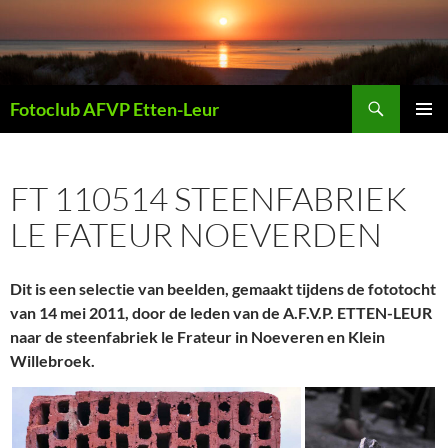
Ga
naar
de
inhoud
Zoeken
Fotoclub AFVP Etten-Leur
PRIMAI
MENU
FT 110514 STEENFABRIEK
LE FATEUR NOEVERDEN
Dit is een selectie van beelden, gemaakt tijdens de
fototocht
van 14 mei 2011
, door de leden van de A.F.V.P. ETTEN-LEUR
naar de
steenfabriek le Frateur in Noeveren en Klein
Willebroek.