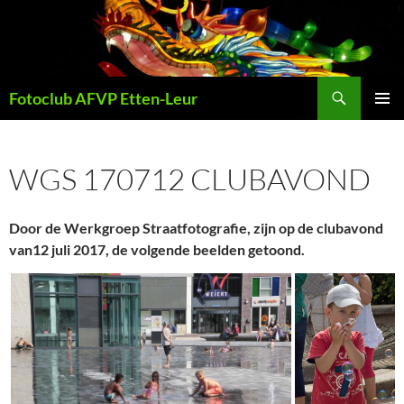
Ga
naar
de
inhoud
Zoeken
Fotoclub AFVP Etten-Leur
PRIMAI
MENU
WGS 170712 CLUBAVOND
Door de Werkgroep Straatfotografie, zijn op de clubavond
van12 juli 2017, de volgende beelden getoond.