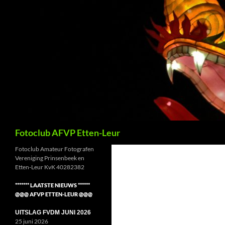
Ga
naar
de
inhoud
Zoeken
Fotoclub AFVP Etten-Leur
Fotoclub Amateur Fotografen
Vereniging Prinsenbeek en
Etten-Leur KvK 40282382
******* LAATSTE NIEUWS ******
@@@ AFVP ETTEN-LEUR @@@
UITSLAG FVDM JUNI 2026
25 juni 2026