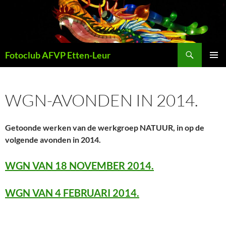
Ga
naar
de
inhoud
Zoeken
Fotoclub AFVP Etten-Leur
PRIMAI
MENU
WGN-AVONDEN IN 2014.
Getoonde werken van de werkgroep NATUUR, in op de
volgende avonden in 2014.
WGN VAN 18 NOVEMBER 2014.
WGN VAN 4 FEBRUARI 2014.