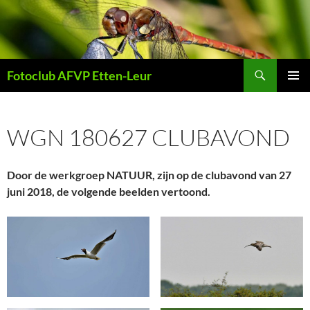
Ga
naar
de
inhoud
Zoeken
Fotoclub AFVP Etten-Leur
PRIMAI
MENU
WGN 180627 CLUBAVOND
Door de werkgroep NATUUR, zijn op de clubavond van 27
juni 2018, de volgende beelden vertoond.