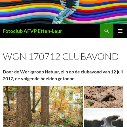
Ga
naar
de
inhoud
Zoeken
Fotoclub AFVP Etten-Leur
PRIMAI
MENU
WGN 170712 CLUBAVOND
Door de Werkgroep Natuur, zijn op de clubavond van 12 juli
2017, de volgende beelden getoond.