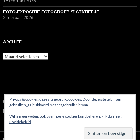
19 februari 2026
FOTO-EXPOSITIE FOTOGROEP ‘T STATIEFJE
2 februari 2026
ARCHIEF
Archief
Privacy & cookies: deze site gebruikt cookies. Door deze site te blijven
© 2022
gebruiken, ga je akkoord met het gebruik hiervan.
Fotoclub AFVP Etten-Leur
Wil je meer weten, ook over hoe je cookies kunt beheren, kijk dan hier:
Cookiebeleid
Ondersteund door WordPress