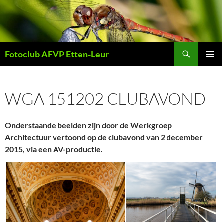
Ga
naar
de
inhoud
Zoeken
Fotoclub AFVP Etten-Leur
PRIMAI
MENU
WGA 151202 CLUBAVOND
Onderstaande beelden zijn door de Werkgroep
Architectuur vertoond op de clubavond van 2 december
2015, via een AV-productie.