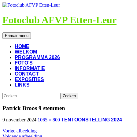
Ga
naar
de
Fotoclub AFVP Etten-Leur
inhoud
Zoeken
Primair menu
HOME
WELKOM
PROGRAMMA 2026
FOTO’S
INFORMATIE
CONTACT
EXPOSITIES
LINKS
Zoeken
naar:
Patrick Broos 9 stemmen
9 november 2024
1065 × 800
TENTOONSTELLING 2024
Vorige afbeelding
Volgende afbeelding