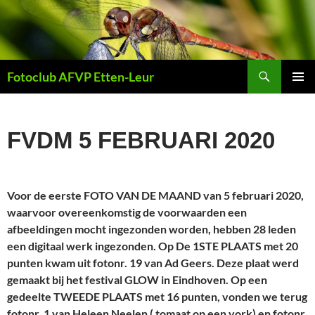
Ga
naar
de
inhoud
Zoeken
Fotoclub AFVP Etten-Leur
PRIMAI
MENU
FVDM 5 FEBRUARI 2020
Voor de eerste FOTO VAN DE MAAND van 5 februari 2020,
waarvoor overeenkomstig de voorwaarden een
afbeeldingen mocht ingezonden worden, hebben 28 leden
een digitaal werk ingezonden. Op De 1STE PLAATS met 20
punten kwam uit fotonr. 19 van Ad Geers. Deze plaat werd
gemaakt bij het festival GLOW in Eindhoven. Op een
gedeelte TWEEDE PLAATS met 16 punten, vonden we terug
fotonr. 1 van Heleen Neelen ( tomaat op een vork) en fotonr.