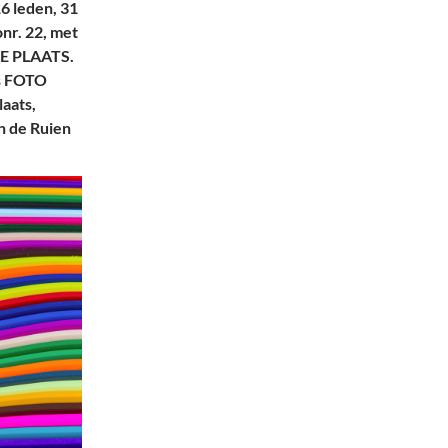
6 leden, 31
nr. 22, met
TE PLAATS.
ns FOTO
aats,
in de Ruien