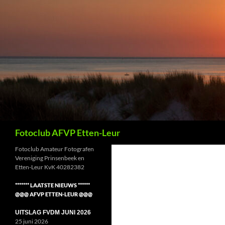
Ga
naar
de
inhoud
Zoeken
Fotoclub AFVP Etten-Leur
Fotoclub Amateur Fotografen
Vereniging Prinsenbeek en
Etten-Leur KvK 40282382
******* LAATSTE NIEUWS ******
@@@ AFVP ETTEN-LEUR @@@
UITSLAG FVDM JUNI 2026
25 juni 2026