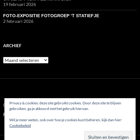
19 februari 2026
FOTO-EXPOSITIE FOTOGROEP ‘T STATIEFJE
2 februari 2026
ARCHIEF
Archief
Privacy & cookies: deze site gebruikt cookies. Door deze site te blijven
© 2022
gebruiken, ga je akkoord met het gebruik hiervan.
Fotoclub AFVP Etten-Leur
Wil je meer weten, ook over hoe je cookies kunt beheren, kijk dan hier:
Cookiebeleid