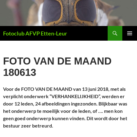
Ga
naar
de
inhoud
Zoeken
Fotoclub AFVP Etten-Leur
PRIMAI
MENU
FOTO VAN DE MAAND
180613
Voor de FOTO VAN DE MAAND van 13 juni 2018, met als
verplicht onderwerk “VERHANKELIJKHEID”, werden er
door 12 leden, 24 afbeeldingen ingezonden. Blijkbaar was
het onderwerp te moeilijk voor de leden, of …. men kon
geen goed onderwerp kunnen vinden. Dit wordt door het
bestuur zeer betreurd.