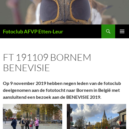
Ga
naar
de
inhoud
Zoeken
Fotoclub AFVP Etten-Leur
PRIMAI
MENU
FT 191109 BORNEM
BENEVISIE
Op 9 november 2019 hebben negen leden van de fotoclub
deelgenomen aan de fototocht naar Bornem in België met
aansluitend een bezoek aan de BENEVISIE 2019.