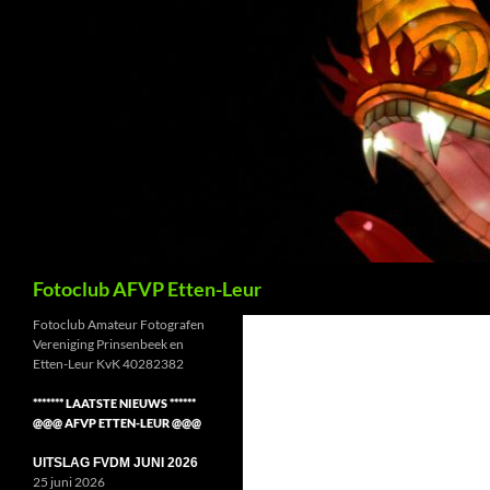
Ga
naar
de
inhoud
Zoeken
Fotoclub AFVP Etten-Leur
Fotoclub Amateur Fotografen
Vereniging Prinsenbeek en
Etten-Leur KvK 40282382
******* LAATSTE NIEUWS ******
@@@ AFVP ETTEN-LEUR @@@
UITSLAG FVDM JUNI 2026
25 juni 2026