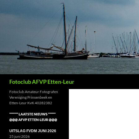
Ga
naar
de
inhoud
Zoeken
Fotoclub AFVP Etten-Leur
Fotoclub Amateur Fotografen
Vereniging Prinsenbeek en
Etten-Leur KvK 40282382
******* LAATSTE NIEUWS ******
@@@ AFVP ETTEN-LEUR @@@
UITSLAG FVDM JUNI 2026
25 juni 2026