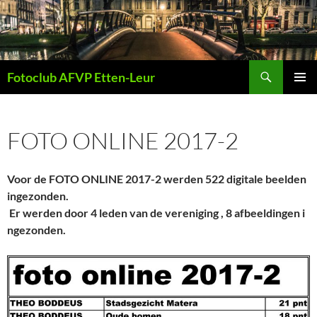
Ga
naar
de
inhoud
Zoeken
Fotoclub AFVP Etten-Leur
PRIMAI
MENU
FOTO ONLINE 2017-2
Voor de FOTO ONLINE 2017-2 werden 522 digitale beelden
ingezonden.
Er werden door 4 leden van de vereniging , 8 afbeeldingen i
ngezonden.