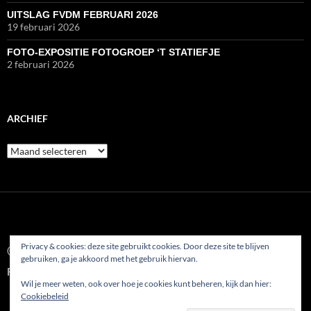
UITSLAG FVDM FEBRUARI 2026
19 februari 2026
FOTO-EXPOSITIE FOTOGROEP ‘T STATIEFJE
2 februari 2026
ARCHIEF
Archief
Privacy & cookies: deze site gebruikt cookies. Door deze site te blijven
© 2022
gebruiken, ga je akkoord met het gebruik hiervan.
Fotoclub AFVP Etten-Leur
Wil je meer weten, ook over hoe je cookies kunt beheren, kijk dan hier:
Cookiebeleid