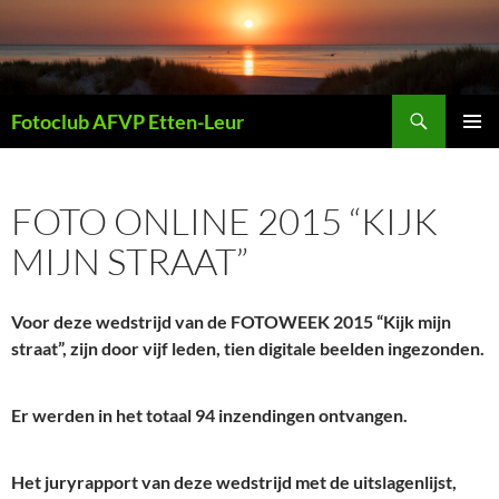
Ga
naar
de
inhoud
Zoeken
Fotoclub AFVP Etten-Leur
PRIMAI
MENU
FOTO ONLINE 2015 “KIJK
MIJN STRAAT”
Voor deze wedstrijd van de FOTOWEEK 2015 “Kijk mijn
straat”, zijn door vijf leden, tien digitale beelden ingezonden.
Er werden in het totaal 94 inzendingen ontvangen.
Het juryrapport van deze wedstrijd met de uitslagenlijst,