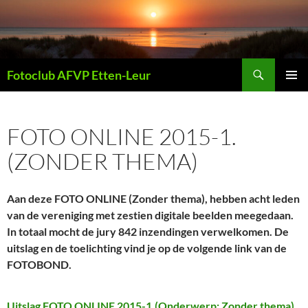
Ga
naar
de
inhoud
Zoeken
Fotoclub AFVP Etten-Leur
PRIMAI
MENU
FOTO ONLINE 2015-1.
(ZONDER THEMA)
Aan deze FOTO ONLINE (Zonder thema), hebben acht leden
van de vereniging met zestien digitale beelden meegedaan.
In totaal mocht de jury 842 inzendingen verwelkomen. De
uitslag en de toelichting vind je op de volgende link van de
FOTOBOND.
Uitslag FOTO ONLINE 2015-1.(Onderwerp: Zonder thema)