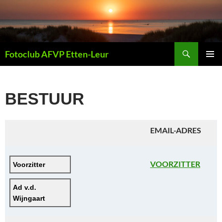
Ga
naar
de
inhoud
Zoeken
Fotoclub AFVP Etten-Leur
PRIMAI
MENU
BESTUUR
EMAIL-ADRES
VOORZITTER
Voorzitter
Ad v.d. 
Wijngaart