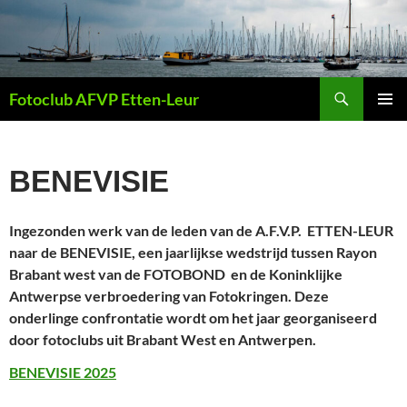
Ga
naar
de
inhoud
Zoeken
Fotoclub AFVP Etten-Leur
PRIMAI
MENU
BENEVISIE
Ingezonden werk van de leden van de A.F.V.P. ETTEN-LEUR
naar de
BENEVISIE, een jaarlijkse wedstrijd tussen Rayon
Brabant west van de FOTOBOND en de Koninklijke
Antwerpse verbroedering van Fotokringen. Deze
onderlinge confrontatie wordt om het jaar georganiseerd
door fotoclubs uit Brabant West en Antwerpen.
BENEVISIE 2025